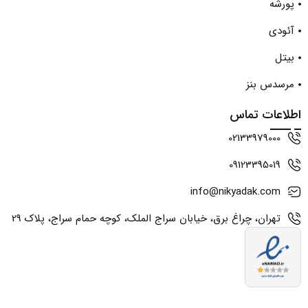
پورشه
آئودی
بیتل
مرسدس بنز
اطلاعات تماس
02133979000
09123395019
info@nikyadak.com
تهران، چراغ برق، خیابان سراج الملک، کوچه حمام سراج، پلاک 29