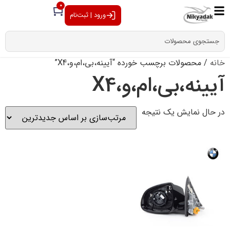
0
ورود | ثبت‌نام
خانه
/ محصولات برچسب خورده “آیینه،بی،ام،و،X4”
آیینه،بی،ام،و،X4
در حال نمایش یک نتیجه