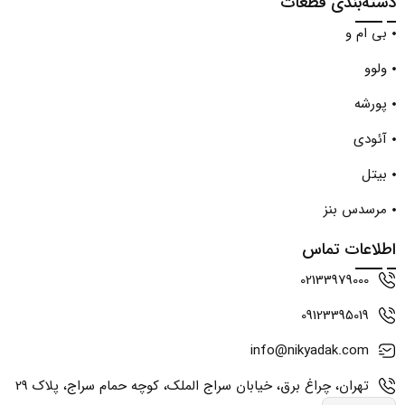
دسته‌بندی قطعات
بی ام و
ولوو
پورشه
آئودی
بیتل
مرسدس بنز
اطلاعات تماس
02133979000
09123395019
info@nikyadak.com
تهران، چراغ برق، خیابان سراج الملک، کوچه حمام سراج، پلاک 29