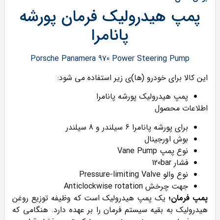
پمپ هیدرولیک فرمان پورشه
پانامرا
Porsche Panamera 970 Power Steering Pump
این کالا برای خودرو (ها)ی زیر استفاده می شود:
پمپ هیدرولیک پورشه پانامرا
اطلاعات محصول
برای پورشه پانامرا 6 سیلندر و 8 سیلندر
بوش اورجینال
نوع پمپ Vane Pump
فشار 120bar
نوع والو Pressure-limiting Valve
جهت چرخش Anticlockwise rotation
پمپ فرمان؛
یک پمپ هیدرولیک است که وظیفه توزیع روغن
هیدرولیک به بقیه سیستم فرمان را بر عهده دارد. هنگامی که