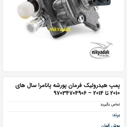
پمپ هیدرولیک فرمان پورشه پانامرا سال های
2010 تا 2014 – 97034704906
تماس بگیرید
برند:
بوش آلمان