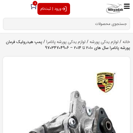
0
ورود | ثبت‌نام
خانه
/
لوازم یدکی پورشه
/
لوازم یدکی پورشه پانامرا
/ پمپ هیدرولیک فرمان
پورشه پانامرا سال های 2010 تا 2014 – 97034704906