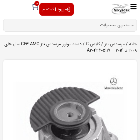
0
ورود | ثبت‌نام
خانه
/
مرسدس بنز
/
کلاس C
/ دسته موتور مرسدس بنز C63 AMG سال های
2008 تا 2014 – A2042405117