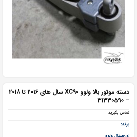
دسته موتور بالا ولوو XC90 سال های 2016 تا 2018
– 31330590
تماس بگیرید
برند:
اورجینال ولوو