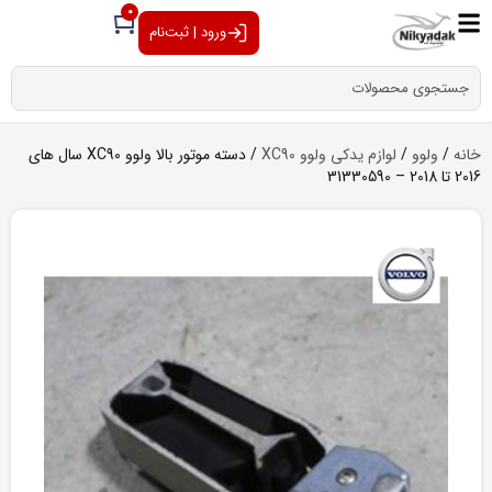
0
ورود | ثبت‌نام
خانه
/
ولوو
/
لوازم یدکی ولوو XC90
/ دسته موتور بالا ولوو XC90 سال های
2016 تا 2018 – 31330590