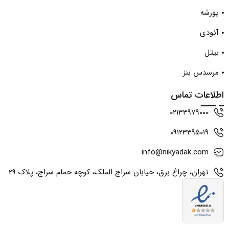
پورشه
آئودی
بیتل
مرسدس بنز
اطلاعات تماس
02133979000
09123395019
info@nikyadak.com
تهران، چراغ برق، خیابان سراج الملک، کوچه حمام سراج، پلاک 29