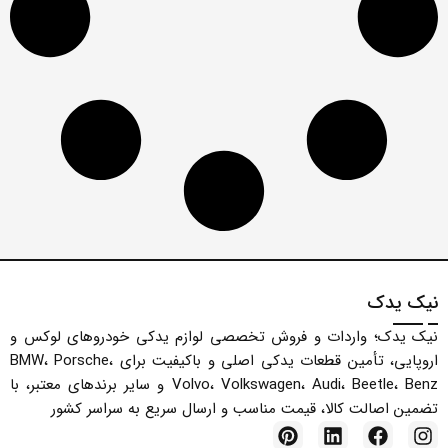
لوازم موتوری سری 6 (E63,E64)
لوازم موتوری سری 6 (F12)
لوازم موتوری سری 7 (E65,E66)
لوازم موتوری سری 7 (F02)
لوازم موتوری کاین 92A مدل 2011 – 2014
لوازم موتوری کاین 9PA مدل 2003 – 2010
لوازم مونوری پورشه کیمن
لوازم مونوری سری 7 (G12)
لوازم یدکی
لوازم یدکی آئودی
نیک یدک
لوازم یدکی استوک
نیک یدک؛ واردات و فروش تخصصی لوازم یدکی خودروهای لوکس و
لوازم یدکی بی ام و
اروپایی، تأمین قطعات یدکی اصلی و باکیفیت برای BMW، Porsche،
لوازم یدکی بی ام و X1
Volvo، Volkswagen، Audi، Beetle، Benz و سایر برندهای معتبر، با
لوازم یدکی بی ام و X3
تضمین اصالت کالا، قیمت مناسب و ارسال سریع به سراسر کشور
لوازم یدکی بی ام و X4